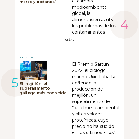
el cambio
mares y océanos”
medioambiental
global, la
alimentación azul y
los problemas de los
contaminantes.
MÁS
NOTICIA
El Premio Sartún
2022, el biólogo
marino Uxío Labarta,
defiende la
El mejillón, el
superalimento
producción de
gallego más conocido
mejillón, un
superalimento de
“baja huella ambiental
y altos valores
proteínicos, cuyo
precio no ha subido
en los últimos años”.