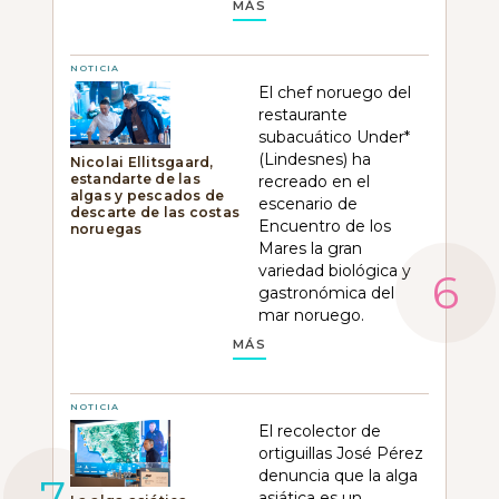
MÁS
NOTICIA
El chef noruego del
restaurante
subacuático Under*
(Lindesnes) ha
Nicolai Ellitsgaard,
estandarte de las
recreado en el
algas y pescados de
escenario de
descarte de las costas
Encuentro de los
noruegas
Mares la gran
variedad biológica y
gastronómica del
mar noruego.
MÁS
NOTICIA
El recolector de
ortiguillas José Pérez
denuncia que la alga
asiática es un