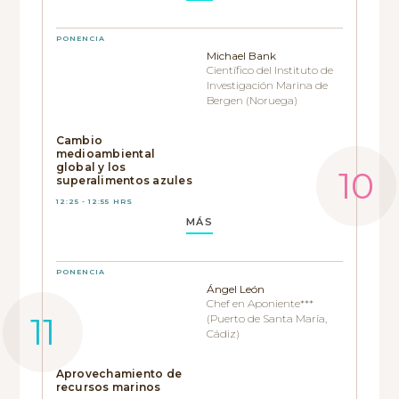
PONENCIA
Michael Bank
Científico del Instituto de
Investigación Marina de
Bergen (Noruega)
Cambio
medioambiental
global y los
superalimentos azules
12:25 - 12:55 HRS
MÁS
PONENCIA
Ángel León
Chef en Aponiente***
(Puerto de Santa María,
Cádiz)
Aprovechamiento de
recursos marinos