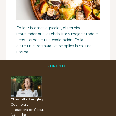
En los sistemas agrícolas, el término
restaurador busca rehabilitar y mejorar todo el
ecosistema de una explotación. En la
acuicultura restaurativa se aplica la misma
norma.
PONENTES
Charlotte Langley
Cocinera y
fundadora de Scout
(Canadá)