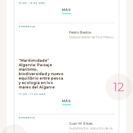
13:00 - 13:30 HRS
MÁS
PONENCIA
Pedro Bastos
Responsable de Nutrifesco
“Maritimidade”
Algarvia: Paisaje
marítimo,
biodiversidad y nuevo
equilibrio entre pesca
y ecología en los
mares del Algarve
17:00 - 17:30 HRS
MÁS
PONENCIA
Juan M. Elices
Subdirector adjunto de la