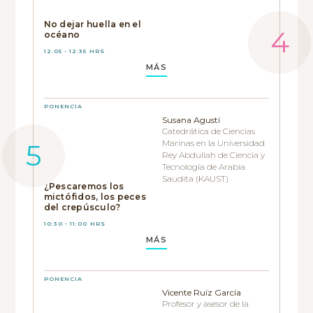
No dejar huella en el
océano
12:05 - 12:35 HRS
MÁS
PONENCIA
Susana Agustí
Catedrática de Ciencias
Marinas en la Universidad
Rey Abdullah de Ciencia y
Tecnología de Arabia
Saudita (KAUST)
¿Pescaremos los
mictófidos, los peces
del crepúsculo?
10:30 - 11:00 HRS
MÁS
PONENCIA
Vicente Ruíz García
Profesor y asesor de la