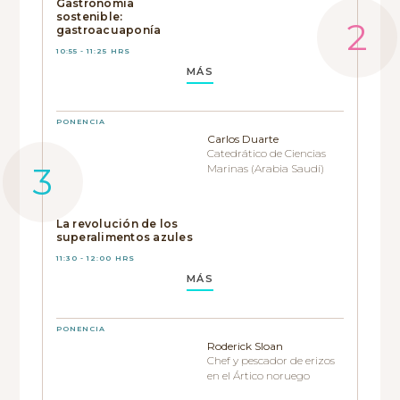
Gastronomía
sostenible:
gastroacuaponía
10:55 - 11:25 HRS
MÁS
PONENCIA
Carlos Duarte
Catedrático de Ciencias
Marinas (Arabia Saudí)
La revolución de los
superalimentos azules
11:30 - 12:00 HRS
MÁS
PONENCIA
Roderick Sloan
Chef y pescador de erizos
en el Ártico noruego