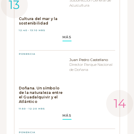
Subdirección General de
Acuicultura
Cultura del mar y la
sostenibilidad
12:40 - 13:10 HRS
MÁS
PONENCIA
Juan Pedro Castellano
Director Parque Nacional
de Doñana
Doñana. Un símbolo
de la naturaleza entre
el Guadalquivir y el
Atlántico
11:50 - 12:20 HRS
MÁS
PONENCIA