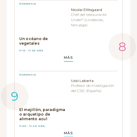
PONENCIA
Nicolai Ellitsgaard
Chef del restaurante
Under* (Lindesnes,
Noruega)
Un océano de
vegetales
11:15 - 11:45 HRS
MÁS
PONENCIA
Uxío Labarta
Profesor de Investigación
del CSIC (España)
El mejillón, paradigma
o arquetipo de
alimento azul
11:50 - 11:20 HRS
MÁS