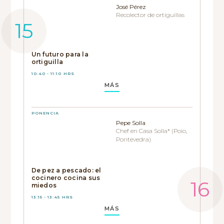
José Pérez
Recolector de ortiguillas
Un futuro para la
ortiguilla
10:40 - 11:10 HRS
MÁS
PONENCIA
Pepe Solla
Chef en Casa Solla* (Poio,
Pontevedra)
De pez a pescado: el
cocinero cocina sus
miedos
13:15 - 13:45 HRS
MÁS