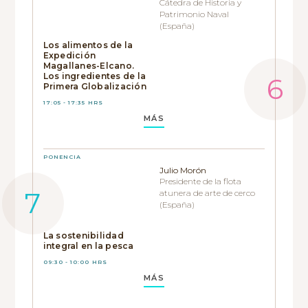
Cátedra de Historia y
Patrimonio Naval
(España)
Los alimentos de la
Expedición
Magallanes-Elcano.
Los ingredientes de la
Primera Globalización
17:05 - 17:35 HRS
MÁS
PONENCIA
Julio Morón
Presidente de la flota
atunera de arte de cerco
(España)
La sostenibilidad
integral en la pesca
09:30 - 10:00 HRS
MÁS