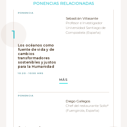
PONENCIAS RELACIONADAS
PONENCIA
Sebastián Villasante
Profesor e Investigador
Universidad Santiago de
Compostela (España)
Los océanos como
fuente de vida y de
cambios
transformadores
sostenibles y justos
para la Humanidad
10:20 - 10:50 HRS
MÁS
PONENCIA
Diego Gallegos
Chef del restaurante Sollo*
(Fuengirola, España)