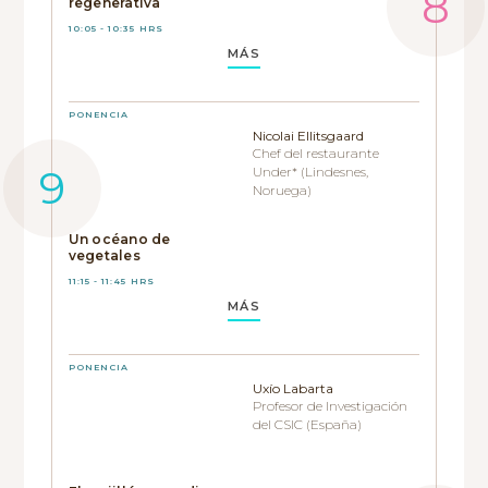
regenerativa
10:05 - 10:35 HRS
MÁS
PONENCIA
Nicolai Ellitsgaard
Chef del restaurante
Under* (Lindesnes,
Noruega)
Un océano de
vegetales
11:15 - 11:45 HRS
MÁS
PONENCIA
Uxío Labarta
Profesor de Investigación
del CSIC (España)