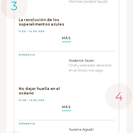
Marinas (Arabia Saudí)
La revolución de los
superalimentos azules
11:30 - 12:00 HRS
MÁS
PONENCIA
Roderick Sloan
Chef y pescador de erizos
en el Ártico noruego
No dejar huella en el
océano
12:05 - 12:35 HRS
MÁS
PONENCIA
Susana Agustí