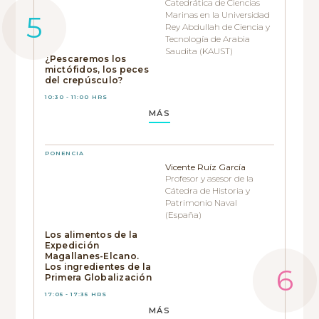
Catedrática de Ciencias
Marinas en la Universidad
Rey Abdullah de Ciencia y
Tecnología de Arabia
Saudita (KAUST)
¿Pescaremos los
mictófidos, los peces
del crepúsculo?
10:30 - 11:00 HRS
MÁS
PONENCIA
Vicente Ruíz García
Profesor y asesor de la
Cátedra de Historia y
Patrimonio Naval
(España)
Los alimentos de la
Expedición
Magallanes-Elcano.
Los ingredientes de la
Primera Globalización
17:05 - 17:35 HRS
MÁS