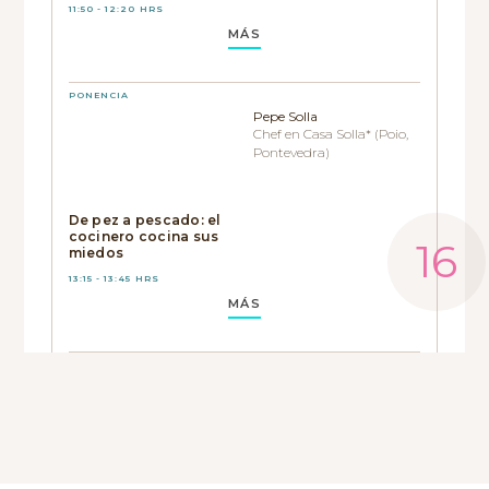
11:50 - 12:20 HRS
MÁS
PONENCIA
Pepe Solla
Chef en Casa Solla* (Poio,
Pontevedra)
De pez a pescado: el
cocinero cocina sus
miedos
13:15 - 13:45 HRS
MÁS