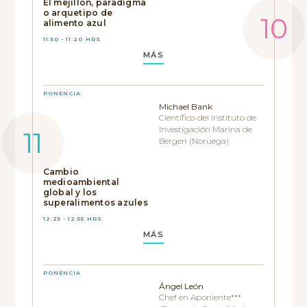
El mejillón, paradigma
o arquetipo de
alimento azul
11:50 - 11:20 HRS
MÁS
PONENCIA
Michael Bank
Científico del Instituto de
Investigación Marina de
Bergen (Noruega)
Cambio
medioambiental
global y los
superalimentos azules
12:25 - 12:55 HRS
MÁS
PONENCIA
Ángel León
Chef en Aponiente***