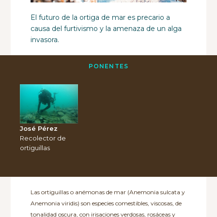
El futuro de la ortiga de mar es precario a
causa del furtivismo y la amenaza de un alga
invasora.
PONENTES
José Pérez
Recolector de
ortiguillas
Las ortiguillas o anémonas de mar (Anemonia sulcata y
Anemonia viridis) son especies comestibles, viscosas, de
tonalidad oscura, con irisaciones verdosas, rosáceas y