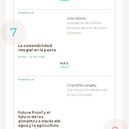
PONENCIA
Julio Morón
Presidente de la flota
atunera de arte de cerco
(España)
La sostenibilidad
integral en la pesca
09:30 - 10:00 HRS
MÁS
PONENCIA
Charlotte Langley
Cocinera y fundadora de
Scout (Canadá)
Future Proof y el
futuro de los
alimentos a través del
agua y la agricultura