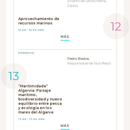
(Puerto de Santa María,
Cádiz)
Aprovechamiento de
recursos marinos
13:00 - 13:30 HRS
MÁS
PONENCIA
Pedro Bastos
Responsable de Nutrifesco
“Maritimidade”
Algarvia: Paisaje
marítimo,
biodiversidad y nuevo
equilibrio entre pesca
y ecología en los
mares del Algarve
17:00 - 17:30 HRS
MÁS