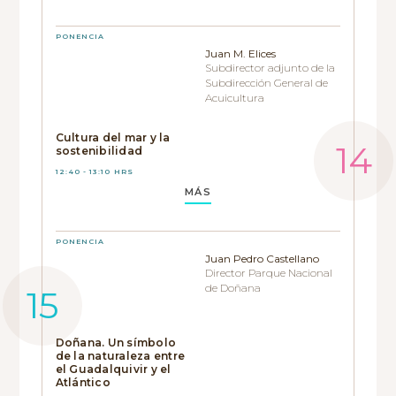
PONENCIA
Juan M. Elices
Subdirector adjunto de la
Subdirección General de
Acuicultura
Cultura del mar y la
sostenibilidad
12:40 - 13:10 HRS
MÁS
PONENCIA
Juan Pedro Castellano
Director Parque Nacional
de Doñana
Doñana. Un símbolo
de la naturaleza entre
el Guadalquivir y el
Atlántico