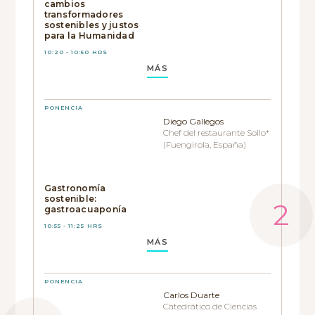
cambios
transformadores
sostenibles y justos
para la Humanidad
10:20 - 10:50 HRS
MÁS
PONENCIA
Diego Gallegos
Chef del restaurante Sollo*
(Fuengirola, España)
Gastronomía
sostenible:
gastroacuaponía
10:55 - 11:25 HRS
MÁS
PONENCIA
Carlos Duarte
Catedrático de Ciencias